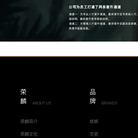
荣
品
麟
牌
ABOUT US
BRANDS
荣麟简介
槟榔
荣麟文化
京瓷