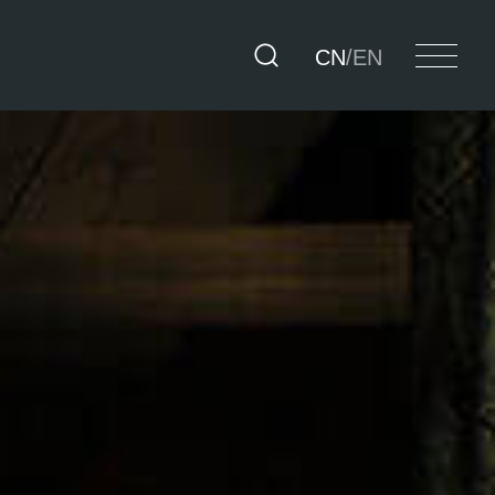
CN
/
EN